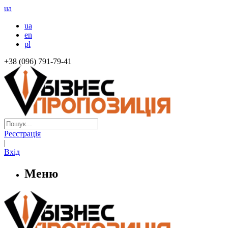
ua
ua
en
pl
+38 (096) 791-79-41
Реєстрація
|
Вхід
Меню