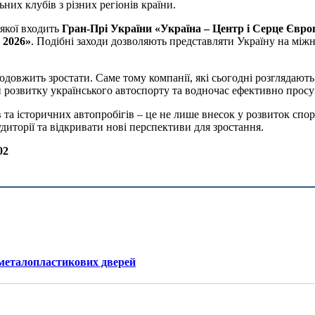
их клубів з різних регіонів країни.
якої входить
Гран-Прі України «Україна – Центр і Серце Європи
 2026»
. Подібні заходи дозволяють представляти Україну на мі
одовжить зростати. Саме тому компанії, які сьогодні розглядаю
розвитку українського автоспорту та водночас ефективно просув
та історичних автопробігів – це не лише внесок у розвиток спор
иторії та відкривати нові перспективи для зростання.
02
 металопластикових дверей