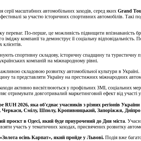
я серії масштабних автомобільних заходів, серед яких
Grand Tou
і фестивалі за участю історичних спортивних автомобілів. Такі п
ку переваг. По-перше, це можливість підвищити впізнаваність бр
іміджу компанії та демонструє її соціальну відповідальність. П
 клієнтів.
єднують спортивну складову, історичну спадщину та туристичну п
 українських компаній на міжнародному рівні.
ажливою складовою розвитку автомобільної культури в Україні. 
дщину та представляти Україну на престижних міжнародних автом
заходи активно висвітлюються у профільних ЗМІ, соціальних мере
оляє отримувати довготривалий маркетинговий ефект від участі у
pe RUH 2026, яка об'єднає учасників з різних регіонів Україн
, Черкаси, Смілу, Шполу, Кропивницький, Запоріжжя, Дніпро
й проєкт в Одесі, який буде приурочений до Дня міста
. Учасн
 взяти участь у тематичних заходах, присвячених розвитку автом
Золота осінь Карпат», який пройде у Львові.
Подія вже багато