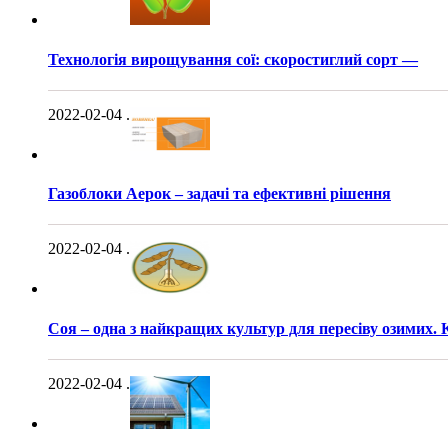
Технологія вирощування сої: скоростиглий сорт —
2022-02-04
.
Газоблоки Аерок – задачі та ефективні рішення
2022-02-04
.
Соя – одна з найкращих культур для пересіву озимих. К
2022-02-04
.