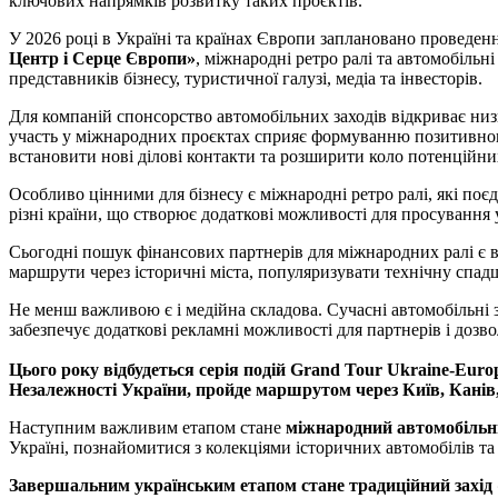
ключових напрямків розвитку таких проєктів.
У 2026 році в Україні та країнах Європи заплановано проведенн
Центр і Серце Європи»
, міжнародні ретро ралі та автомобільн
представників бізнесу, туристичної галузі, медіа та інвесторів.
Для компаній спонсорство автомобільних заходів відкриває низ
участь у міжнародних проєктах сприяє формуванню позитивного 
встановити нові ділові контакти та розширити коло потенційних
Особливо цінними для бізнесу є міжнародні ретро ралі, які по
різні країни, що створює додаткові можливості для просування
Сьогодні пошук фінансових партнерів для міжнародних ралі є в
маршрути через історичні міста, популяризувати технічну спа
Не менш важливою є і медійна складова. Сучасні автомобільні 
забезпечує додаткові рекламні можливості для партнерів і дозв
Цього року відбудеться серія подій Grand Tour Ukraine-Euro
Незалежності України, пройде маршрутом через Київ, Канів
Наступним важливим етапом стане
міжнародний автомобільни
Україні, познайомитися з колекціями історичних автомобілів та
Завершальним українським етапом стане традиційний захід «