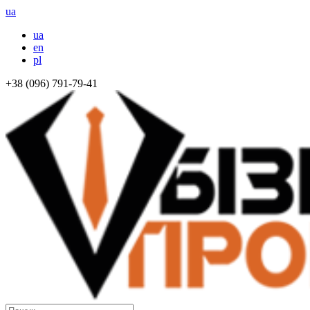
ua
ua
en
pl
+38 (096) 791-79-41