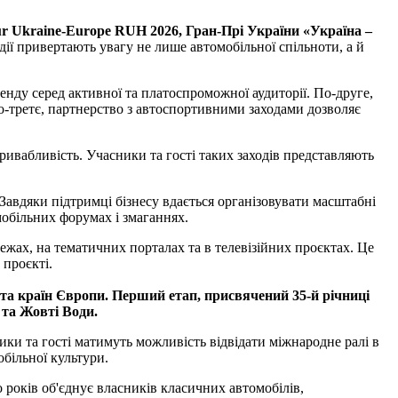
r Ukraine-Europe RUH 2026, Гран-Прі України «Україна –
одії привертають увагу не лише автомобільної спільноти, а й
енду серед активної та платоспроможної аудиторії. По-друге,
о-третє, партнерство з автоспортивними заходами дозволяє
ривабливість. Учасники та гості таких заходів представляють
Завдяки підтримці бізнесу вдається організовувати масштабні
обільних форумах і змаганнях.
жах, на тематичних порталах та в телевізійних проєктах. Це
 проєкті.
и та країн Європи. Перший етап, присвячений 35-й річниці
 та Жовті Води.
ики та гості матимуть можливість відвідати міжнародне ралі в
обільної культури.
 років об'єднує власників класичних автомобілів,