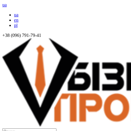
ua
ua
en
pl
+38 (096) 791-79-41