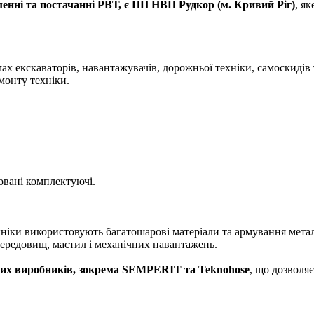
енні та постачанні РВТ, є ПП НВП Рудкор (м. Кривий Ріг)
, я
ах екскаваторів, навантажувачів, дорожньої техніки, самоскиді
монту техніки.
овані комплектуючі.
хніки використовують багатошарові матеріали та армування мет
середовищ, мастил і механічних навантажень.
их виробників, зокрема SEMPERIT та Teknohose
, що дозволяє