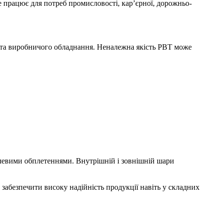
ке працює для потреб промисловості, кар’єрної, дорожньо-
в та виробничого обладнання. Неналежна якість РВТ може
алевими обплетеннями. Внутрішній і зовнішній шари
 забезпечити високу надійність продукції навіть у складних