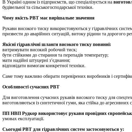
В Україні одним із підприємств, що спеціалізується на
виготовл
будівельної та сільськогосподарської техніки.
Чому якість РВТ має вирішальне значення
Рукави високого тиску використовуються у гідравлічних систем
призвести до аварійних ситуацій, витоку рідини та дорогого ре
Якісні гідравлічні шланги високого тиску повинні:
витримувати високий робочий тиск;
бути стійкими до стирання та перепадів температур;
мати надійні штуцерні з’єднання;
відповідати вимогам конкретної техніки.
Саме тому важливо обирати перевірених виробників і сертифік
Особливості сучасних РВТ
Для виготовлення сучасних рукавів високого тиску для спецте
виготовляються із синтетичної гуми, яка стійка до агресивних 
ПП НВП Рудкор використовує рукави провідних європейськ
умовах експлуатації.
Сьогодні РВТ для гідравлічних систем застосовуються у: