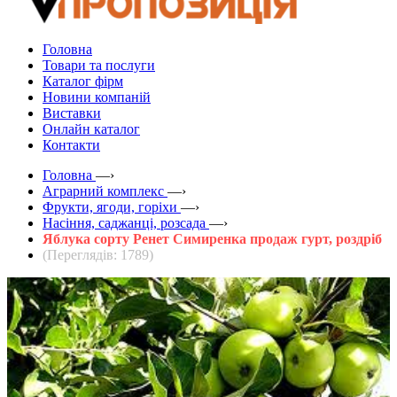
Головна
Товари та послуги
Каталог фірм
Новини компаній
Виставки
Онлайн каталог
Контакти
Головна
—›
Аграрний комплекс
—›
Фрукти, ягоди, горіхи
—›
Насіння, саджанці, розсада
—›
Яблука сорту Ренет Симиренка продаж гурт, роздріб
(Переглядів: 1789)