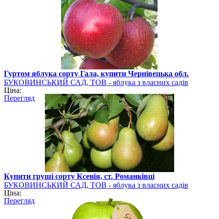
Гуртом яблука сорту Гала, купити Чернівецька обл.
БУКОВИНСЬКИЙ САД, ТОВ - яблука з власних садів
Ціна:
Перегляд
Купити груші сорту Ксенія, ст. Романківці
БУКОВИНСЬКИЙ САД, ТОВ - яблука з власних садів
Ціна:
Перегляд