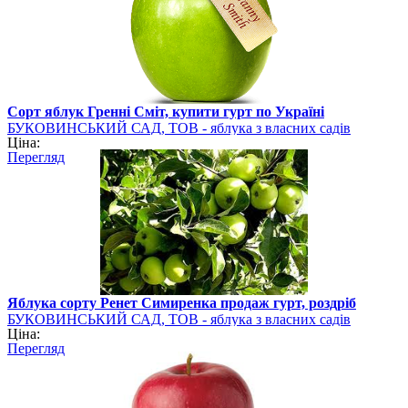
Сорт яблук Гренні Сміт, купити гурт по Україні
БУКОВИНСЬКИЙ САД, ТОВ - яблука з власних садів
Ціна:
Перегляд
Яблука сорту Ренет Симиренка продаж гурт, роздріб
БУКОВИНСЬКИЙ САД, ТОВ - яблука з власних садів
Ціна:
Перегляд