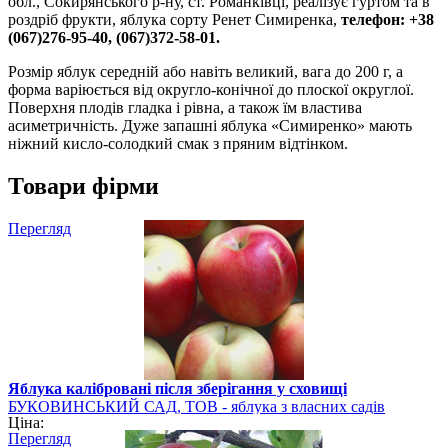
обл., Сокирянського р-ну, ст. Романківці, реалізує гуртом та в
роздріб фрукти, яблука сорту Ренет Симиренка,
телефон: +38
(067)276-95-40, (067)372-58-01.
Розмір яблук середній або навіть великий, вага до 200 г, а
форма варіюється від округло-конічної до плоскої округлої.
Поверхня плодів гладка і рівна, а також їм властива
асиметричність. Дуже запашні яблука «Симиренко» мають
ніжний кисло-солодкий смак з пряним відтінком.
Товари фірми
Перегляд
Яблука калібровані після зберігання у сховищі
БУКОВИНСЬКИЙ САД, ТОВ - яблука з власних садів
Ціна:
Перегляд