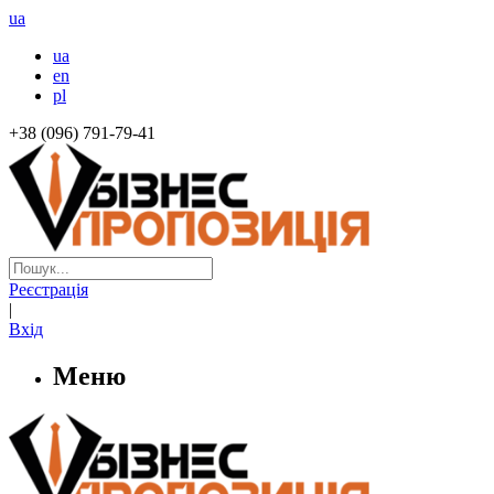
ua
ua
en
pl
+38 (096) 791-79-41
Реєстрація
|
Вхід
Меню