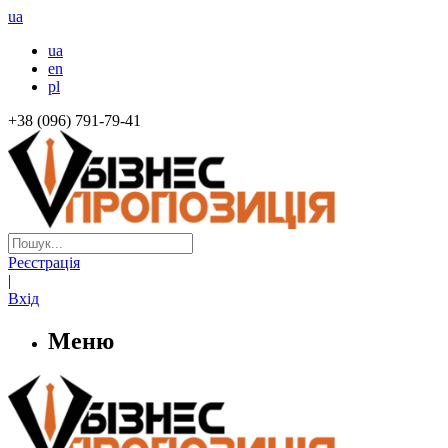
ua
ua
en
pl
+38 (096) 791-79-41
Реєстрація
|
Вхід
Меню