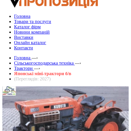
Головна
Товари та послуги
Каталог фірм
Новини компаній
Виставки
Онлайн каталог
Контакти
Головна
—›
Сільськогосподарська техніка
—›
Трактори
—›
Японські міні-трактори б/в
(Переглядів: 2027)