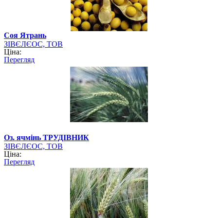
Соя Ятрань
ЗІВЄЛЄОС, ТОВ
Ціна:
Перегляд
Оз. ячмінь ТРУДІВНИК
ЗІВЄЛЄОС, ТОВ
Ціна:
Перегляд