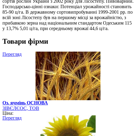
сортів рослин України з 2002 року для Лісостепу. Пивоварний.
Господарсько-цінні ознаки: Потенціал урожайності становить
85-90 ц/га. В державному сортовипробуванні 1999-2001 рр. по
всій зоні Лісостепу був на першому місці за врожайністю, з
прибавкою зерна над національним стандартом Одеським 115
у 13,7% 5,01 ц/га, при середньому врожаї 44,6 ц/га.
Товари фірми
Перегляд
Оз. ячмінь ОСНОВА
ЗІВЄЛЄОС, ТОВ
Ціна:
Перегляд