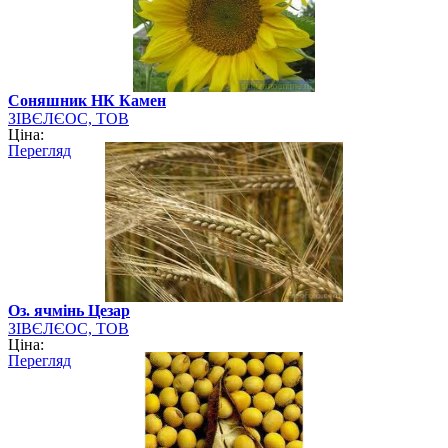
Cоняшник НК Камен
ЗІВЄЛЄОС, ТОВ
Ціна:
Перегляд
Оз. ячмінь Цезар
ЗІВЄЛЄОС, ТОВ
Ціна:
Перегляд