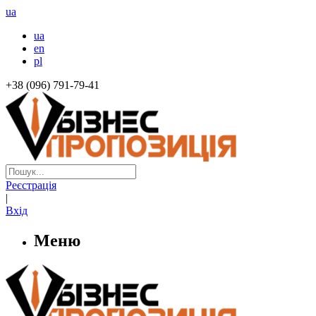
ua
ua
en
pl
+38 (096) 791-79-41
Реєстрація
|
Вхід
Меню