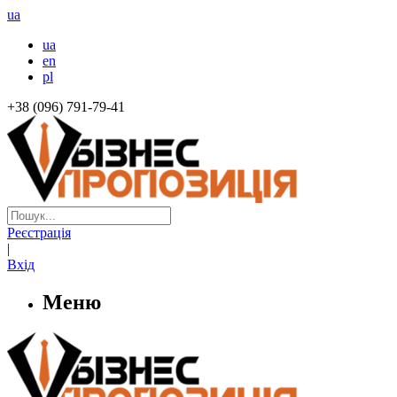
ua
ua
en
pl
+38 (096) 791-79-41
Реєстрація
|
Вхід
Меню