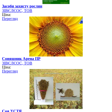
Засоби захисту рослин
ЗІВЄЛЄОС, ТОВ
Ціна:
Перегляд
Cоняшник Арена ПР
ЗІВЄЛЄОС, ТОВ
Ціна:
Перегляд
Соя УСТЯ