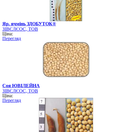
Яр. ячмінь ЗДОБУТОК®
ЗІВЄЛЄОС, ТОВ
Ціна:
Перегляд
Соя ЮВІЛЕЙНА
ЗІВЄЛЄОС, ТОВ
Ціна:
Перегляд