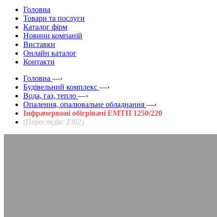
Головна
Товари та послуги
Каталог фірм
Новини компаній
Виставки
Онлайн каталог
Контакти
Головна
—›
Будівельний комплекс
—›
Вода, газ, тепло
—›
Опалення, опалювальне обладнання
—›
Інфрачервоні обігрівачі ЕМТП 1250/220
(Переглядів: 2302)