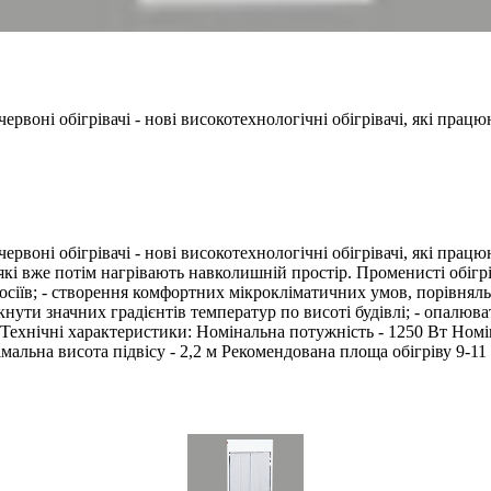
рвоні обігрівачі - нові високотехнологічні обігрівачі, які прац
рвоні обігрівачі - нові високотехнологічні обігрівачі, які пра
 які вже потім нагрівають навколишній простір. Променисті обігрі
осіїв; - створення комфортних мікрокліматичних умов, порівняль
икнути значних градієнтів температур по висоті будівлі; - опалюв
 Технічні характеристики: Номінальна потужність - 1250 Вт Номі
мальна висота підвісу - 2,2 м Рекомендована площа обігріву 9-11