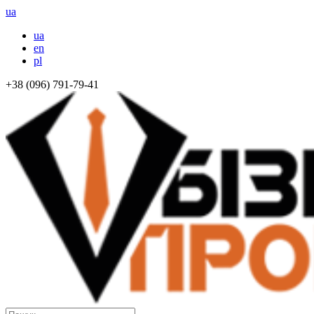
ua
ua
en
pl
+38 (096) 791-79-41