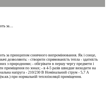
юють за…
цюють за принципом сонячного випромінювання. Як і сонце,
вачі дозволяють: - створити спрямованість тепла - здатність
них з природними; - обігрівати в першу чергу предмети і
ати приміщення по зонах; - в 4-5 разів швидше виходити на
нальна напруга - 210/230 В Номінальний струм - 5,7 А
 (м.кв.) при нормальній теплоізоляції приміщення.