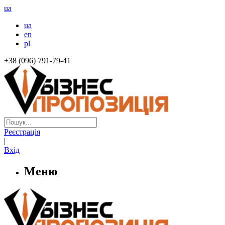
ua
ua
en
pl
+38 (096) 791-79-41
Реєстрація
|
Вхід
Меню