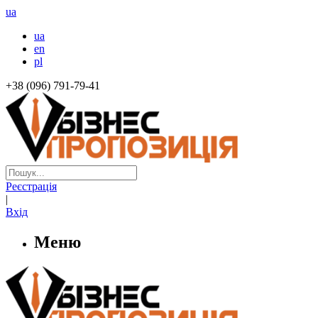
ua
ua
en
pl
+38 (096) 791-79-41
Реєстрація
|
Вхід
Меню