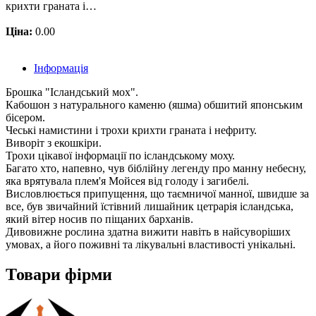
крихти граната і…
Ціна:
0.00
Інформація
Брошка "Ісландський мох".
Кабошон з натурального каменю (яшма) обшитий японським
бісером.
Чеські намистини і трохи крихти граната і нефриту.
Виворіт з екошкіри.
Трохи цікавої інформації по ісландському моху.
Багато хто, напевно, чув біблійну легенду про манну небесну,
яка врятувала плем'я Мойсея від голоду і загибелі.
Висловлюється припущення, що таємничої манної, швидше за
все, був звичайний їстівний лишайник цетрарія ісландська,
який вітер носив по піщаних барханів.
Дивовижне рослина здатна вижити навіть в найсуворіших
умовах, а його поживні та лікувальні властивості унікальні.
Товари фірми