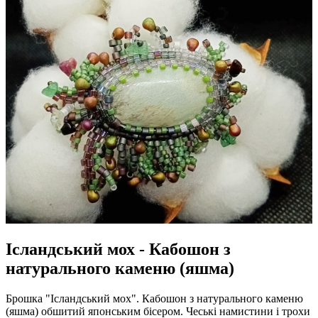
Ісландський мох - Кабошон з
натурального каменю (яшма)
Брошка "Ісландський мох". Кабошон з натурального каменю
(яшма) обшитий японським бісером. Чеські намистини і трохи