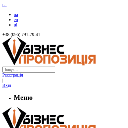
ua
ua
en
pl
+38 (096) 791-79-41
Реєстрація
|
Вхід
Меню