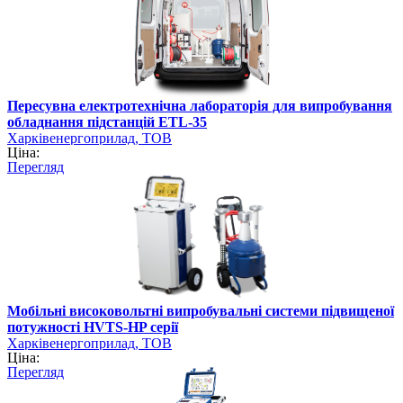
Пересувна електротехнічна лабораторія для випробування
обладнання підстанцій ETL-35
Харківенергоприлад, ТОВ
Ціна:
Перегляд
Мобільні високовольтні випробувальні системи підвищеної
потужності HVTS-HP серії
Харківенергоприлад, ТОВ
Ціна:
Перегляд