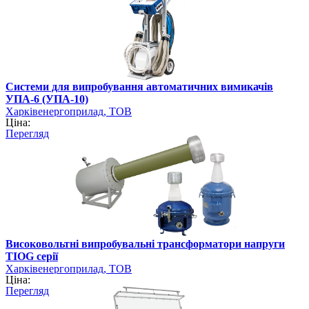
Системи для випробування автоматичних вимикачів
УПА-6 (УПА-10)
Харківенергоприлад, ТОВ
Ціна:
Перегляд
Високовольтні випробувальні трансформатори напруги
TIOG серії
Харківенергоприлад, ТОВ
Ціна:
Перегляд