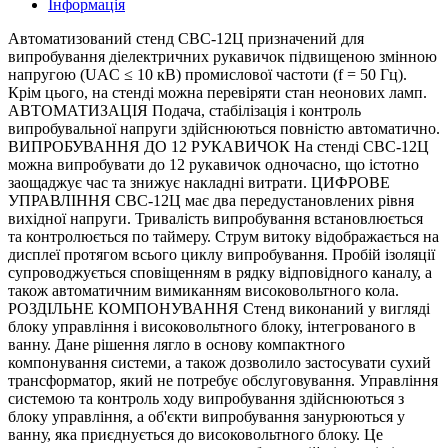
Інформація
Автоматизований стенд СВС-12Ц призначений для
випробування діелектричних рукавичок підвищеною змінною
напругою (UAC ≤ 10 кВ) промислової частоти (f = 50 Гц).
Крім цього, на стенді можна перевіряти стан неонових ламп.
АВТОМАТИЗАЦІЯ Подача, стабілізація і контроль
випробувальної напруги здійснюються повністю автоматично.
ВИПРОБУВАННЯ ДО 12 РУКАВИЧОК На стенді СВС-12Ц
можна випробувати до 12 рукавичок одночасно, що істотно
заощаджує час та знижує накладні витрати. ЦИФРОВЕ
УПРАВЛІННЯ СВС-12Ц має два передустановлених рівня
вихідної напруги. Тривалість випробування встановлюється
та контролюється по таймеру. Струм витоку відображається на
дисплеї протягом всього циклу випробування. Пробій ізоляції
супроводжується сповіщенням в рядку відповідного каналу, а
також автоматичним вимиканням високовольтного кола.
РОЗДІЛЬНЕ КОМПОНУВАННЯ Стенд виконаний у вигляді
блоку управління і високовольтного блоку, інтегрованого в
ванну. Дане рішення лягло в основу компактного
компонування системи, а також дозволило застосувати сухий
трансформатор, який не потребує обслуговування. Управління
системою та контроль ходу випробування здійснюються з
блоку управління, а об'єкти випробування занурюються у
ванну, яка приєднується до високовольтного блоку. Це