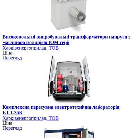
Високовольтні випробувальні трансформатори напруги з
масляною ізоляцією IOM серії
Харківенергоприлад, ТОВ
Ціна:
Перегляд
Комплексна пересувна електротехнічна лабораторія
ЕТЛ-35К
Харківенергоприлад, ТОВ
Ціна:
Перегляд