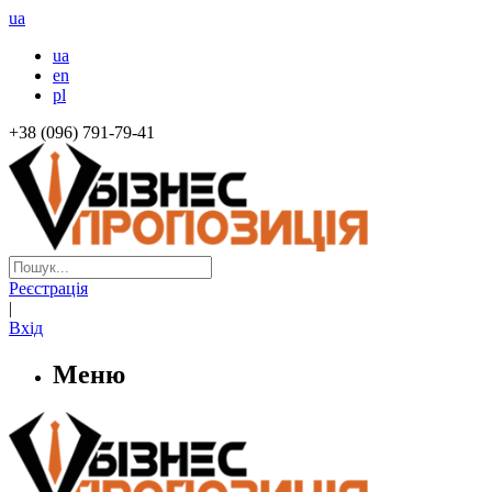
ua
ua
en
pl
+38 (096) 791-79-41
Реєстрація
|
Вхід
Меню