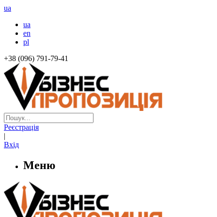
ua
ua
en
pl
+38 (096) 791-79-41
Реєстрація
|
Вхід
Меню