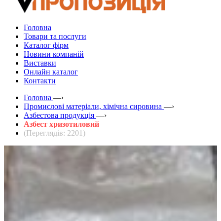
Головна
Товари та послуги
Каталог фірм
Новини компаній
Виставки
Онлайн каталог
Контакти
Головна
—›
Промислові матеріали, хімічна сировина
—›
Азбестова продукція
—›
Азбест хризотиловий
(Переглядів: 2201)