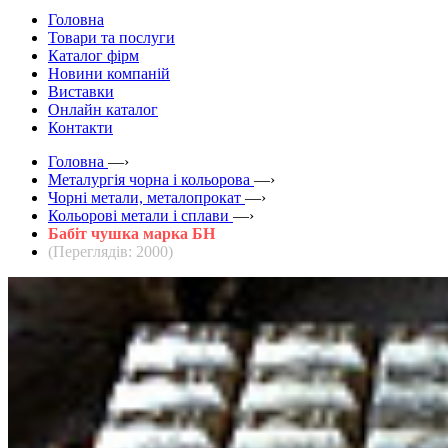
Головна
Товари та послуги
Каталог фірм
Новини компаній
Виставки
Онлайн каталог
Контакти
Головна
—›
Металургія чорна і кольорова
—›
Чорні метали, металопрокат
—›
Кольорові метали і сплави
—›
Бабіт чушка марка БН
(Переглядів: 2000)