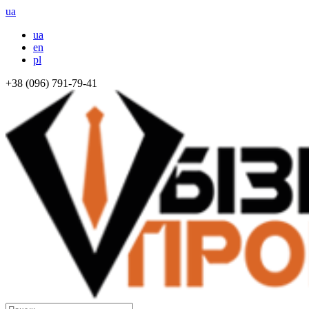
ua
ua
en
pl
+38 (096) 791-79-41