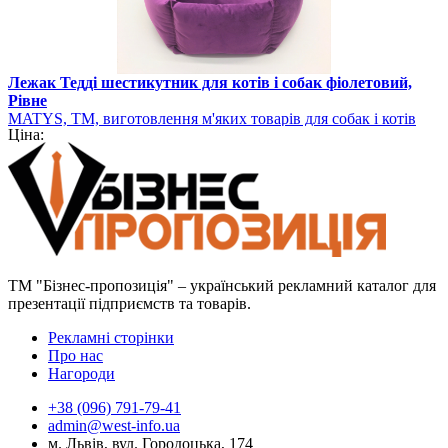
Лежак Тедді шестикутник для котів і собак фіолетовий,
Рівне
MATYS, ТМ, виготовлення м'яких товарів для собак і котів
Ціна:
ТМ "Бізнес-пропозиція" – український рекламний каталог для
презентації підприємств та товарів.
Рекламні сторінки
Про нас
Нагороди
+38 (096) 791-79-41
admin@west-info.ua
м. Львів, вул. Городоцька, 174