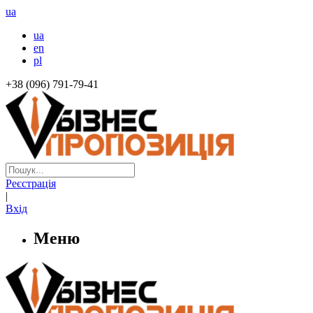
ua
ua
en
pl
+38 (096) 791-79-41
Реєстрація
|
Вхід
Меню