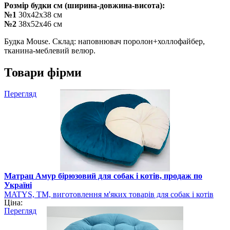
Розмір будки см (ширина-довжина-висота):
№1
30х42х38 см
№2
38х52х46 см
Будка Мouse. Склад: наповнювач поролон+холлофайбер,
тканина-меблевий велюр.
Товари фірми
Перегляд
Матрац Амур бірюзовий для собак і котів, продаж по
Україні
MATYS, ТМ, виготовлення м'яких товарів для собак і котів
Ціна:
Перегляд