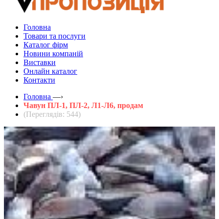
Головна
Товари та послуги
Каталог фірм
Новини компаній
Виставки
Онлайн каталог
Контакти
Головна
—›
Чавун ПЛ-1, ПЛ-2, Л1-Л6, продам
(Переглядів: 544)