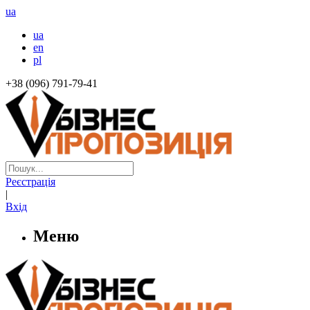
ua
ua
en
pl
+38 (096) 791-79-41
Реєстрація
|
Вхід
Меню