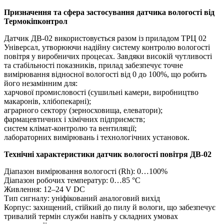
Призначення та сфера застосування датчика вологості від
Термокіпконтрол
Датчик ДВ-02 використовується разом із приладом ТРЦ 02
Універсал, утворюючи надійну систему контролю вологості
повітря у виробничих процесах. Завдяки високій чутливості
та стабільності показників, прилад забезпечує точне
вимірювання відносної вологості від 0 до 100%, що робить
його незамінним для:
харчової промисловості (сушильні камери, виробництво
макаронів, хлібопекарні);
аграрного сектору (зерносховища, елеватори);
фармацевтичних і хімічних підприємств;
систем клімат-контролю та вентиляції;
лабораторних вимірювань і технологічних установок.
Технічні характеристики датчик вологості повітря ДВ-02
Діапазон вимірювання вологості (Rh): 0…100%
Діапазон робочих температур: 0…85 °С
Живлення: 12–24 V DC
Тип сигналу: уніфікований аналоговий вихід
Корпус: захищений, стійкий до пилу й вологи, що забезпечує
тривалий термін служби навіть у складних умовах