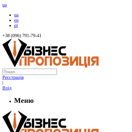
ua
ua
en
pl
+38 (096) 791-79-41
Реєстрація
|
Вхід
Меню