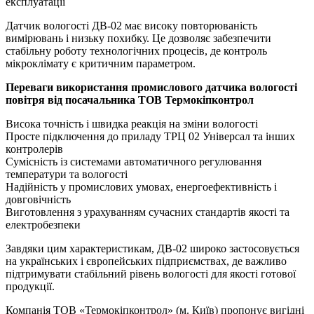
експлуатації
Датчик вологості ДВ-02 має високу повторюваність
вимірювань і низьку похибку. Це дозволяє забезпечити
стабільну роботу технологічних процесів, де контроль
мікроклімату є критичним параметром.
Переваги використання промислового датчика вологості
повітря від посачальника ТОВ Термокіпконтрол
Висока точність і швидка реакція на зміни вологості
Просте підключення до приладу ТРЦ 02 Універсал та інших
контролерів
Сумісність із системами автоматичного регулювання
температури та вологості
Надійність у промислових умовах, енергоефективність і
довговічність
Виготовлення з урахуванням сучасних стандартів якості та
електробезпеки
Завдяки цим характеристикам, ДВ-02 широко застосовується
на українських і європейських підприємствах, де важливо
підтримувати стабільний рівень вологості для якості готової
продукції.
Компанія ТОВ «Термокіпконтрол» (м. Київ) пропонує вигідні