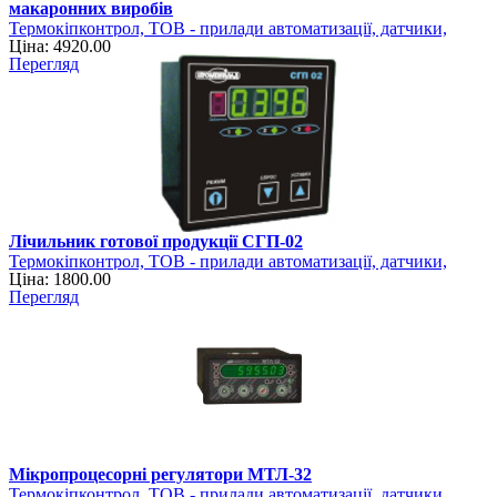
макаронних виробів
Термокіпконтрол, ТОВ - прилади автоматизації, датчики,
Ціна: 4920.00
регулятори
Перегляд
Лічильник готової продукції СГП-02
Термокіпконтрол, ТОВ - прилади автоматизації, датчики,
Ціна: 1800.00
регулятори
Перегляд
Мікропроцесорні регулятори МТЛ-32
Термокіпконтрол, ТОВ - прилади автоматизації, датчики,