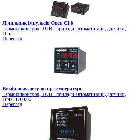
Лічильник імпульсів Овен СІ 8
Термокіпконтрол, ТОВ - прилади автоматизації, датчики,
Ціна:
регулятори
Перегляд
Вимірювач-регулятор температури
Термокіпконтрол, ТОВ - прилади автоматизації, датчики,
Ціна: 1700.00
регулятори
Перегляд