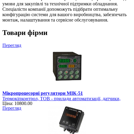
умови для закупівлі та технічної підтримки обладнання.
Спеціалісти компанії допоможуть підібрати оптимальну
конфігурацію системи для вашого виробництва, забезпечать
монтаж, налаштування та сервісне обслуговування.
Товари фірми
Перегляд
Мікропроцесорні регулятори МІК-51
Термокіпконтрол, ТОВ - прилади автоматизації, датчики,
Ціна: 10800.00
регулятори
Перегляд