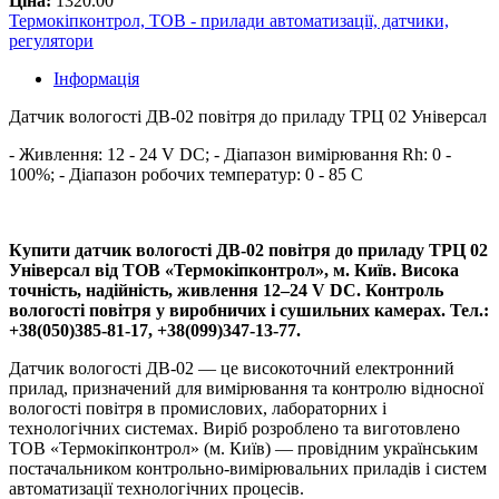
Ціна:
1320.00
Термокіпконтрол, ТОВ - прилади автоматизації, датчики,
регулятори
Інформація
Датчик вологості ДВ-02 повітря до приладу ТРЦ 02 Універсал
- Живлення: 12 - 24 V DC; - Діапазон вимірювання Rh: 0 -
100%; - Діапазон робочих температур: 0 - 85 С
Купити датчик вологості ДВ-02 повітря до приладу ТРЦ 02
Універсал від ТОВ «Термокіпконтрол», м. Київ. Висока
точність, надійність, живлення 12–24 V DC. Контроль
вологості повітря у виробничих і сушильних камерах. Тел.:
+38(050)385-81-17, +38(099)347-13-77.
Датчик вологості ДВ-02 — це високоточний електронний
прилад, призначений для вимірювання та контролю відносної
вологості повітря в промислових, лабораторних і
технологічних системах. Виріб розроблено та виготовлено
ТОВ «Термокіпконтрол» (м. Київ) — провідним українським
постачальником контрольно-вимірювальних приладів і систем
автоматизації технологічних процесів.