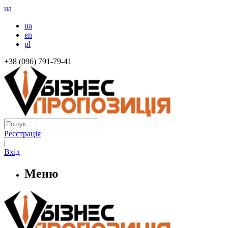
ua
ua
en
pl
+38 (096) 791-79-41
Реєстрація
|
Вхід
Меню