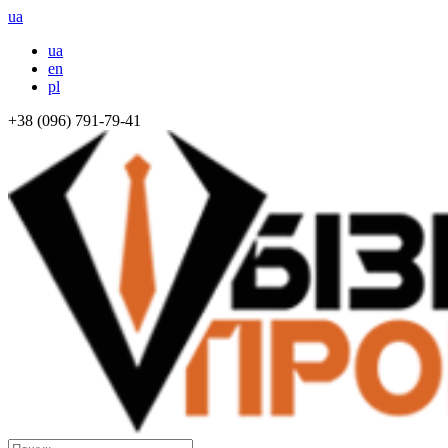
ua
ua
en
pl
+38 (096) 791-79-41