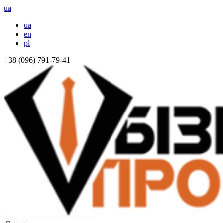
ua
ua
en
pl
+38 (096) 791-79-41