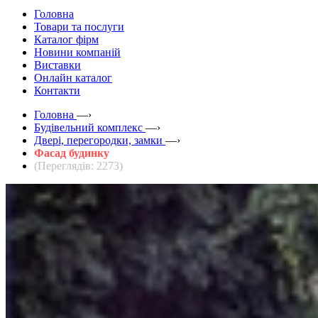
Головна
Товари та послуги
Каталог фірм
Новини компаній
Виставки
Онлайн каталог
Контакти
Головна
—›
Будівельний комплекс
—›
Двері, перегородки, замки
—›
Фасад будинку
(Переглядів: 2273)