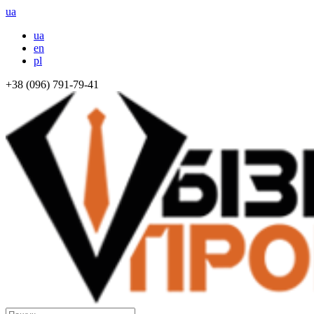
ua
ua
en
pl
+38 (096) 791-79-41