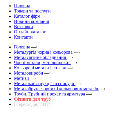
Головна
Товари та послуги
Каталог фірм
Новини компаній
Виставки
Онлайн каталог
Контакти
Головна
—›
Металургія чорна і кольорова
—›
Металургійне обладнання
—›
Чорні метали, металопрокат
—›
Кольорові метали і сплави
—›
Металовироби
—›
Метизи
—›
Металоконструкції та споруди
—›
Металобрухт чорних і кольорових металів
—›
Труби. Трубний прокат та арматура
—›
Фітинги для труб
(Переглядів: 2417)