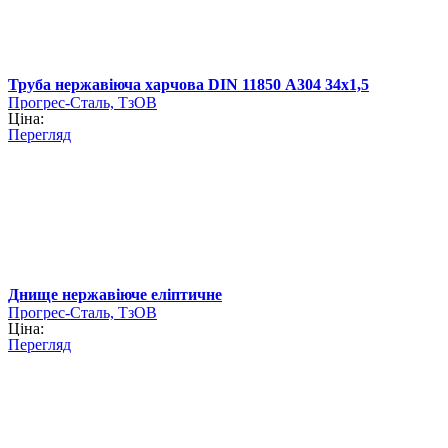
Труба нержавіюча харчова DIN 11850 А304 34х1,5
Прогрес-Сталь, ТзОВ
Ціна:
Перегляд
Днище нержавіюче еліптичне
Прогрес-Сталь, ТзОВ
Ціна:
Перегляд