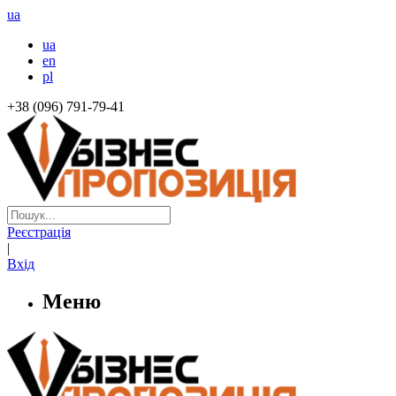
ua
ua
en
pl
+38 (096) 791-79-41
Реєстрація
|
Вхід
Меню