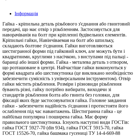
Інформація
Гайка - кріпильна деталь різьбового з'єднання або гвинтовий
передачі, що має отвір з різьбленням. Застосовується для
наворачіванія на болт при кріпленні будівельних елементів.
Кріпильні гайки, Навінчіваемая на болт або шпильку,
складають болтове з'єднання. Гайки виготовляються
шестигранної форми під гайковий ключ, але можуть бути і
квадратними, круглими з насічкою, з виступами під пальці -
баранці або іншої форми. Гайка - металева деталь з отвором,
що розташоване в центрі. Найчастіше гайки виконуються у
формі квадрата або шестикутника (це викликано необхідністю
забезпечити сумісність з універсальним інструментом). Отвір
гайки містить різьблення. Розміри і різновиди різьблення
бувають різні, гайку потрібно вибирати, виходячи зі
стандартів різьблення болта або гвинта без головки, для
фіксації яких буде застосовуватися гайка. Головне завдання
гайки - забезпечити надійність з'єднання і протистояти його
ослаблення під час навантажень. Шестигранна гайка - це
найбільш популярна і поширена гайка. Має форму
правильного шестикутника. Існують наступні види ГОСТів:
гайка ГОСТ 5927-70 (din 934), гайка ГОСТ 5915-70, гайка
ГОСТ 15526-70, гайка башмака гусениці ТУ 14-4-669-88