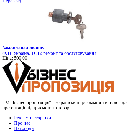
Перегляд
Замок запалювання
ФЛТ Україна, ТОВ: ремонт та обслуговування
Ціна: 500.00
навантажувально-розвантажувальної техніки
ТМ "Бізнес-пропозиція" – український рекламний каталог для
презентації підприємств та товарів.
Рекламні сторінки
Про нас
Нагороди