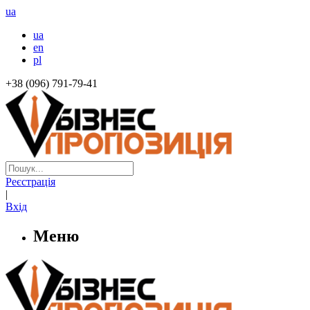
ua
ua
en
pl
+38 (096) 791-79-41
Реєстрація
|
Вхід
Меню