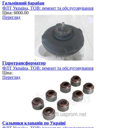
Гальмівний барабан
ФЛТ Україна, ТОВ: ремонт та обслуговування
Ціна: 6000.00
навантажувально-розвантажувальної техніки
Перегляд
Гідротрансформатор
ФЛТ Україна, ТОВ: ремонт та обслуговування
Ціна:
навантажувально-розвантажувальної техніки
Перегляд
Сальники клапанів по Україні