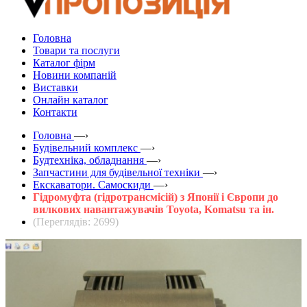
Головна
Товари та послуги
Каталог фірм
Новини компаній
Виставки
Онлайн каталог
Контакти
Головна
—›
Будівельний комплекс
—›
Будтехніка, обладнання
—›
Запчастини для будівельної техніки
—›
Екскаватори. Самоскиди
—›
Гідромуфта (гідротрансмісій) з Японії і Європи до
вилкових навантажувачів Toyota, Komatsu та ін.
(Переглядів: 2699)