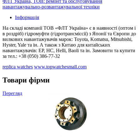
ФЛТ Україна, ТОВ: ремонт та обслуговування
навантажувально-розвантажувальної техніки
Інформація
На складі компанії ТОВ «ФЛТ Україна» є в наявності (оптом і
в роздріб) гідромуфти (гідротрансміссії) з Японії та Європи до
вилкових навантажувачів марок: Toyota, Komatsu, Mitsubishi,
Hyster, Yale та ін. А також з Китаю для китайських
навантажувачів: EP, HC, Helli, Baoli та ін. Замовити та купити
за тел.: +38 (050) 386-77-32
replica watches
www.topwatchesmall.com
Товари фірми
Перегляд