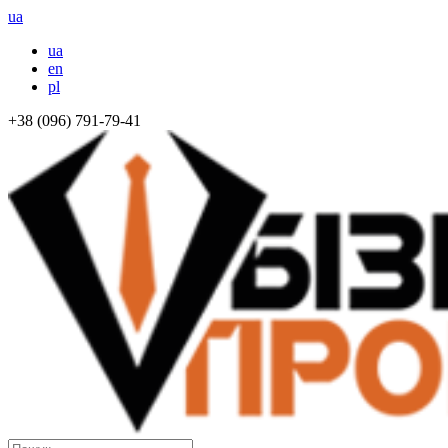
ua
ua
en
pl
+38 (096) 791-79-41