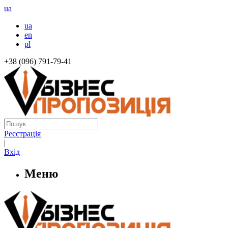
ua
ua
en
pl
+38 (096) 791-79-41
Реєстрація
|
Вхід
Меню