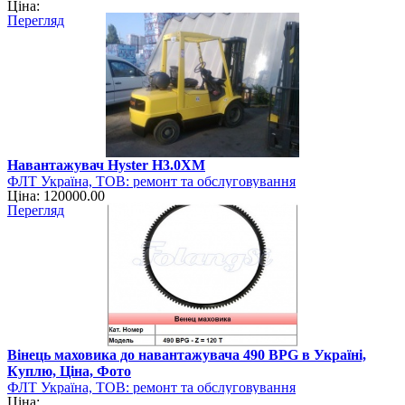
Ціна:
навантажувально-розвантажувальної техніки
Перегляд
Навантажувач Hyster H3.0XM
ФЛТ Україна, ТОВ: ремонт та обслуговування
Ціна: 120000.00
навантажувально-розвантажувальної техніки
Перегляд
Вінець маховика до навантажувача 490 BPG в Україні,
Куплю, Ціна, Фото
ФЛТ Україна, ТОВ: ремонт та обслуговування
Ціна:
навантажувально-розвантажувальної техніки