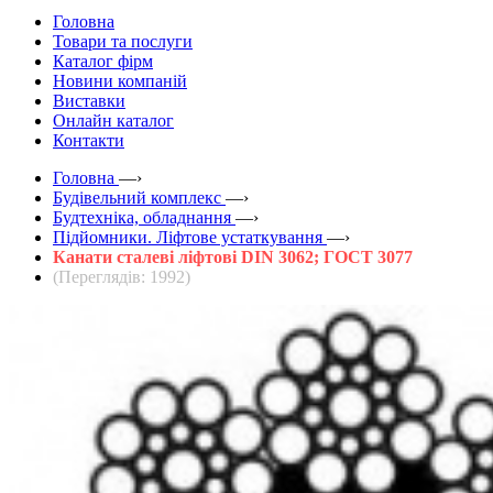
Головна
Товари та послуги
Каталог фірм
Новини компаній
Виставки
Онлайн каталог
Контакти
Головна
—›
Будівельний комплекс
—›
Будтехніка, обладнання
—›
Підйомники. Ліфтове устаткування
—›
Канати сталеві ліфтові DIN 3062; ГОСТ 3077
(Переглядів: 1992)