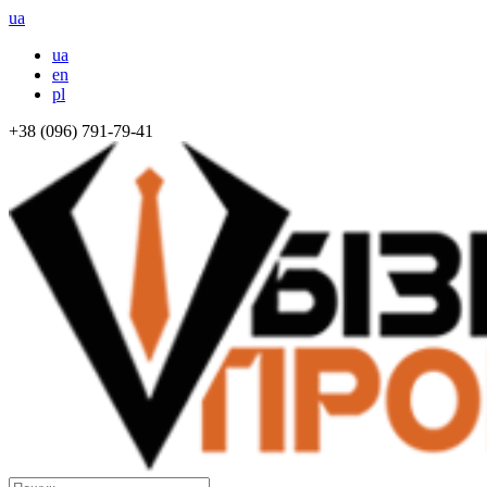
ua
ua
en
pl
+38 (096) 791-79-41