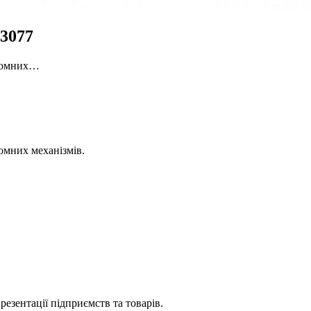
 3077
дйомних…
омних механізмів.
езентації підприємств та товарів.