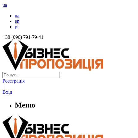
ua
ua
en
pl
+38 (096) 791-79-41
Реєстрація
|
Вхід
Меню