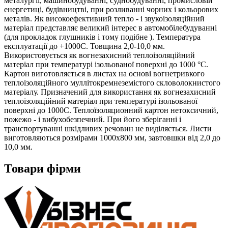
металургії, машинобудуванні, суднобудуванні, промисловій
енергетиці, будівництві, при розливанні чорних і кольорових
металів. Як високоефективний тепло - і звукоізоляційний
матеріал представляє великий інтерес в автомобілебудуванні
(для прокладок глушників і тому подібне ). Температура
експлуатації до +1000С. Товщина 2,0-10,0 мм.
Використовується як вогнезахисний теплоізоляційний
матеріал при температурі ізольованої поверхні до 1000 °С.
Картон виготовляється в листах на основі вогнетривкого
теплоізоляційного муллітокремнеземістого скловолокнистого
матеріалу. Призначений для використання як вогнезахисний
теплоізоляційний матеріал при температурі ізольованої
поверхні до 1000С. Теплоїзоляционний картон нетоксичний,
пожежо - і вибухобезпечний. При його зберіганні і
транспортуванні шкідливих речовин не виділяється. Листи
виготовляються розмірами 1000х800 мм, завтовшки від 2,0 до
10,0 мм.
Товари фірми