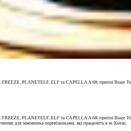
EEZE, PLANETELF, ELF та CAPELLA A 68; припої Braze Tec та
EEZE, PLANETELF, ELF та CAPELLA A 68; припої Braze Tec та 
учними для замовника перевізниками, які працюють в м. Києві.