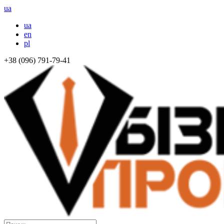
ua
ua
en
pl
+38 (096) 791-79-41