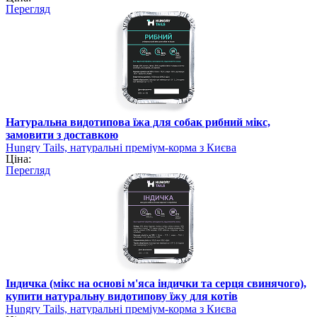
Перегляд
Натуральна видотипова їжа для собак рибний мікс,
замовити з доставкою
Hungry Tails, натуральні преміум-корма з Києва
Ціна:
Перегляд
Індичка (мікс на основі м'яса індички та серця свинячого),
купити натуральну видотипову їжу для котів
Hungry Tails, натуральні преміум-корма з Києва