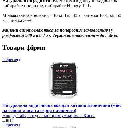
Натуральні інгредієнти:
Відмовтеся від штучних добавок –
вибирайте природне, вибирайте Hungry Tails.
Мінімальне замовлення – 10 кг. Від 30 кг знижка 10%, від 50
кг знижка 20%.
Раціони виготовляються за попереднім замовленням у
розфасовці 500 г та 1 кг. Термін виготовлення – до 5 днів.
Товари фірми
Перегляд
Натуральна видотипова їжа для котиків яловичина (мікс
на основі м'яса та серця яловичого)
Hungry Tails, натуральні преміум-корма з Києва
Ціна:
Перегляд