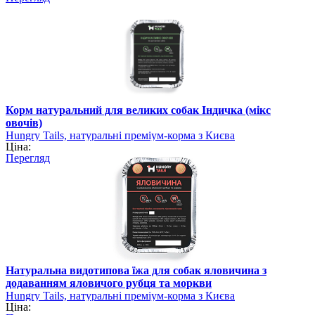
Корм натуральний для великих собак Індичка (мікс
овочів)
Hungry Tails, натуральні преміум-корма з Києва
Ціна:
Перегляд
Натуральна видотипова їжа для собак яловичина з
додаванням яловичого рубця та моркви
Hungry Tails, натуральні преміум-корма з Києва
Ціна: