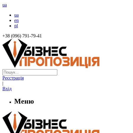
ua
ua
en
pl
+38 (096) 791-79-41
Реєстрація
|
Вхід
Меню