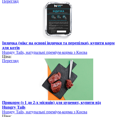
Перегляд
Індичка (мікс на основі індички та перепілки), купити корм
для котів
Hungry Tails, натуральні преміум-корма з Києва
Ціна:
Перегляд
Прикорм (з 1 до 2-х місяців) для цуценят, купити від
Hungry Tails
Hungry Tails, натуральні преміум-корма з Києва
Ціна: