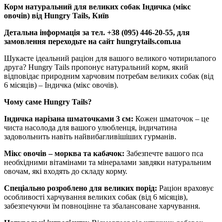
Корм натуральний для великих собак Індичка (мікс
овочів) від Hungry Tails
, Київ
Детальна інформація за тел. +38 (095) 446-20-55, для
замовлення переходьте на сайт hungrytails.com.ua
Шукаєте ідеальний раціон для вашого великого чотирилапого
друга? Hungry Tails пропонує натуральний корм, який
відповідає природним харчовим потребам великих собак (від
6 місяців) – Індичка (мікс овочів).
Чому саме Hungry Tails?
Індичка нарізана шматочками 3 см:
Кожен шматочок – це
чиста насолода для вашого улюбленця, індичатина
задовольнить навіть найвибагливішіших гурманів.
Мікс овочів – морква та кабачок:
Забезпечте вашого пса
необхідними вітамінами та мінералами завдяки натуральним
овочам, які входять до складу корму.
Спеціально розроблено для великих порід:
Раціон враховує
особливості харчування великих собак (від 6 місяців),
забезпечуючи їм повноцінне та збалансоване харчування.