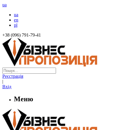
ua
ua
en
pl
+38 (096) 791-79-41
Реєстрація
|
Вхід
Меню