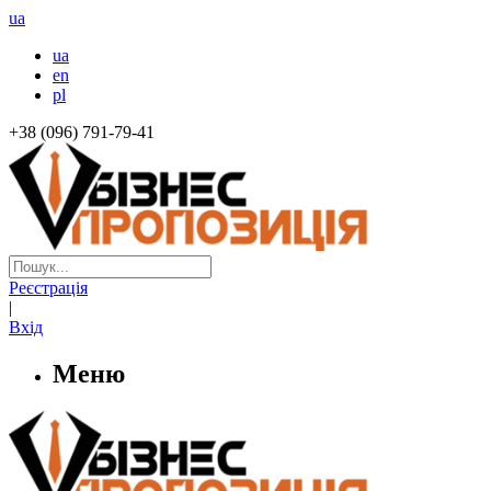
ua
ua
en
pl
+38 (096) 791-79-41
Реєстрація
|
Вхід
Меню