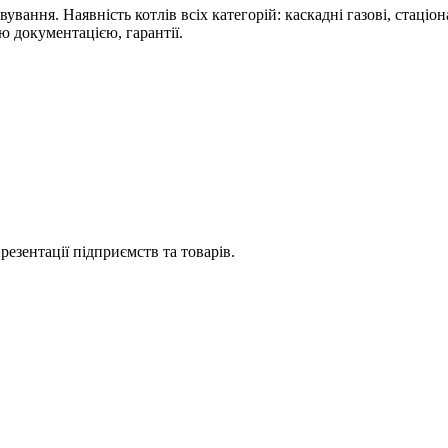
ання. Наявність котлів всіх категорій: каскадні газові, стаціон
єю документацією, гарантії.
езентації підприємств та товарів.