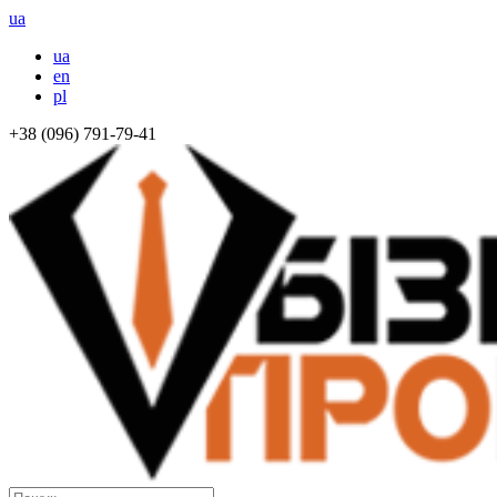
ua
ua
en
pl
+38 (096) 791-79-41