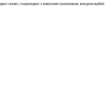
арні газові; стаціонарні з навісним пальником; конденсаційні