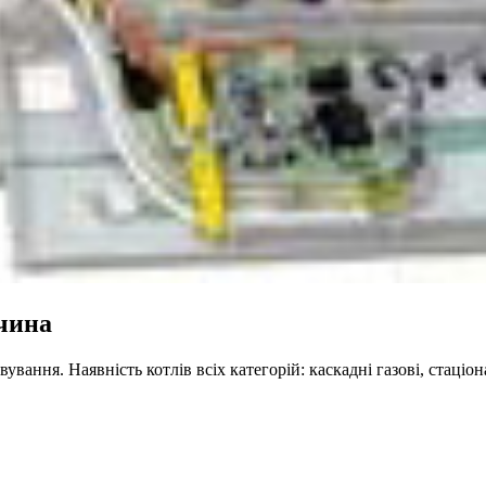
чина
вання. Наявність котлів всіх категорій: каскадні газові, стаціо