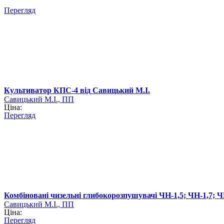
Перегляд
Культиватор КПС-4 від Савицький М.І.
Савицький М.І., ПП
Ціна:
Перегляд
Комбіновані чизельні глибокорозпушувачі ЧН-1,5; ЧН-1,7; ЧН
Савицький М.І., ПП
Ціна:
Перегляд