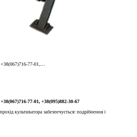
у +38(067)716-77-01,…
у
+38(067)716-77-01, +38(095)882-30-67
рохід культиватора забезпечується: подрібнення і