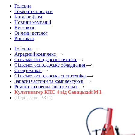
Головна
Товари та послуги
Каталог фірм
Новини компаній
Виставки
Онлайн каталог
Контакти
Головна
—›
Аграрний комплекс
—›
Сільськогосподарська техніка
—›
Сільськогосподарське обладнання
—›
Спецтехніка
—›
Сільськогосподарська спецтехніка
—›
Запасні частини та комплектуючі
—›
Ремонт та оренда спецтехніки
—›
Культиватор КПС-4 від Савицький М.І.
(Переглядів: 2855)