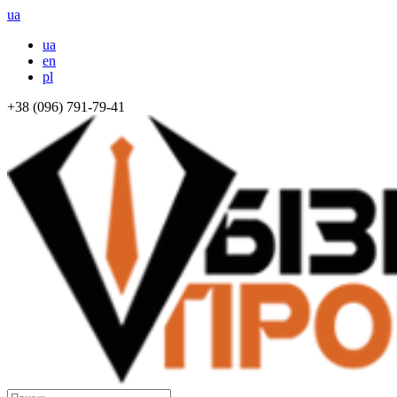
ua
ua
en
pl
+38 (096) 791-79-41