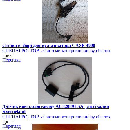
Стійка в зборі для культиватора CASE 4900
СПЕЦАГРО, ТОВ - Системи контролю висіву сівалок
Ціна:
Перегляд
Датчик контролю висіву AC820891 SA для сівалки
Kverneland
СПЕЦАГРО, ТОВ - Системи контролю висіву сівалок
Ціна:
Перегляд