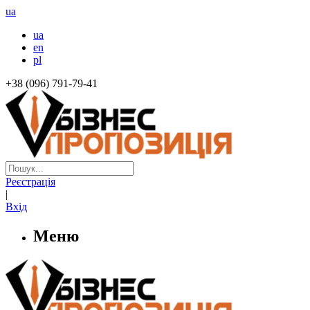
ua
ua
en
pl
+38 (096) 791-79-41
Реєстрація
|
Вхід
Меню