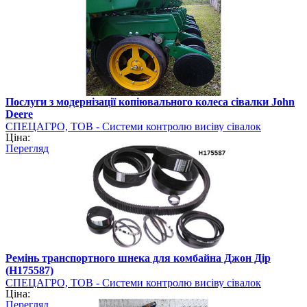
Послуги з модернізації копіювального колеса сівалки John
Deere
СПЕЦАГРО, ТОВ - Системи контролю висіву сівалок
Ціна:
Перегляд
Ремінь транспортного шнека для комбайна Джон Дір
(Н175587)
СПЕЦАГРО, ТОВ - Системи контролю висіву сівалок
Ціна:
Перегляд