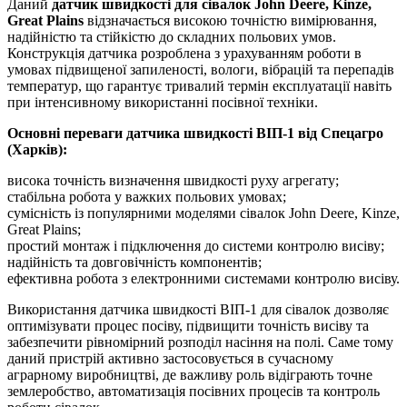
Даний
датчик швидкості для сівалок John Deere, Kinze,
Great Plains
відзначається високою точністю вимірювання,
надійністю та стійкістю до складних польових умов.
Конструкція датчика розроблена з урахуванням роботи в
умовах підвищеної запиленості, вологи, вібрацій та перепадів
температур, що гарантує тривалий термін експлуатації навіть
при інтенсивному використанні посівної техніки.
Основні переваги датчика швидкості ВІП-1 від Спецагро
(Харків):
висока точність визначення швидкості руху агрегату;
стабільна робота у важких польових умовах;
сумісність із популярними моделями сівалок John Deere, Kinze,
Great Plains;
простий монтаж і підключення до системи контролю висіву;
надійність та довговічність компонентів;
ефективна робота з електронними системами контролю висіву.
Використання датчика швидкості ВІП-1 для сівалок дозволяє
оптимізувати процес посіву, підвищити точність висіву та
забезпечити рівномірний розподіл насіння на полі. Саме тому
даний пристрій активно застосовується в сучасному
аграрному виробництві, де важливу роль відіграють точне
землеробство, автоматизація посівних процесів та контроль