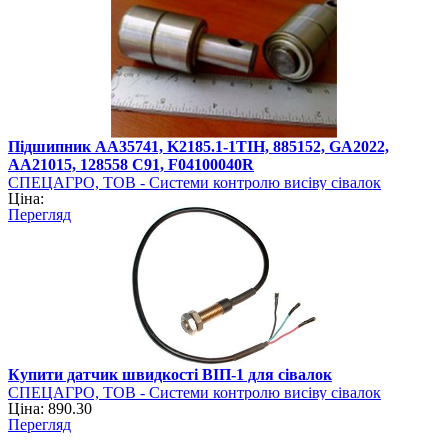
Підшипник AA35741, K2185.1-1TIH, 885152, GA2022,
AA21015, 128558 C91, F04100040R
СПЕЦАГРО, ТОВ - Системи контролю висіву сівалок
Ціна:
Перегляд
Купити датчик швидкості ВІП-1 для сівалок
СПЕЦАГРО, ТОВ - Системи контролю висіву сівалок
Ціна: 890.30
Перегляд