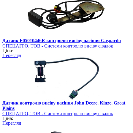
Датчик F05010446R контролю висіву насіння Gaspardo
СПЕЦАГРО, ТОВ - Системи контролю висіву сівалок
Ціна:
Перегляд
Датчик контролю висіву насіння John Deere, Kinze, Great
Plains
СПЕЦАГРО, ТОВ - Системи контролю висіву сівалок
Ціна:
Перегляд