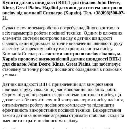
Купити датчик швидкості ВІП-1 для сівалок John Deere,
Kinze, Great Plains. Надійні датчики для систем контролю
висіву від компанії Спецагро (Харків). Тел. +38(098)500-07-
21.
Сучасне точне землеробство потребує надійного контролю
всіх параметрів роботи посівної техніки. Одним із ключових
елементів системи контролю висіву є датчик швидкості
сівалки, який відповідає за точне визначення швидкості руху
агрегату та коректну роботу електронних систем висіву.
Компанія Спецагро –
системи контролю висіву сівалок, м.
Харків пропонує високоякісний датчик швидкості ВІП-1
для сівалок John Deere, Kinze, Great Plains
, що забезпечує
стабільну та точну роботу посівного обладнання в польових
умовах.
Датчик швидкості ВІП-1 призначений для вимірювання
швидкості руху сівалки під час виконання посівних робіт.
Отримані дані передаються до системи контролю висіву, що
дозволяє забезпечити точний контроль норми висіву насіння,
оптимізувати роботу посівного комплексу та підвищити
ефективність використання посівної техніки. Використання
такого датчика дозволяє аграріям отримати стабільні сходи та
зменшити втрати посівного матеріалу.