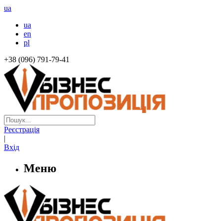
ua
ua
en
pl
+38 (096) 791-79-41
Реєстрація
|
Вхід
Меню