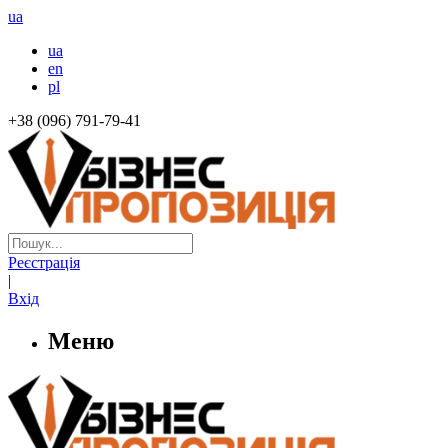
ua
ua
en
pl
+38 (096) 791-79-41
Реєстрація
|
Вхід
Меню