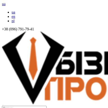
ua
ua
en
pl
+38 (096) 791-79-41