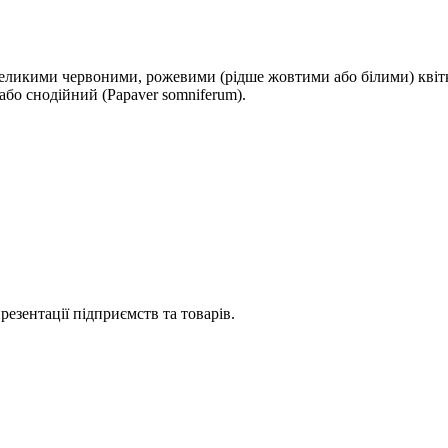
 великими червоними, рожевими (рідше жовтими або білими) квітка
або снодійний (Papaver somniferum).
езентації підприємств та товарів.