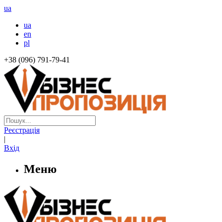
ua
ua
en
pl
+38 (096) 791-79-41
Реєстрація
|
Вхід
Меню