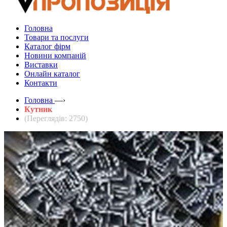
Головна
Товари та послуги
Каталог фірм
Новини компаній
Виставки
Онлайн каталог
Контакти
Головна
—›
Кутник
(Переглядів: 2750)