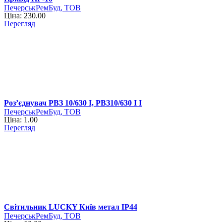
ПечерськРемБуд, ТОВ
Ціна: 230.00
Перегляд
Роз’єднувач РВЗ 10/630 І, РВЗ10/630 І І
ПечерськРемБуд, ТОВ
Ціна: 1.00
Перегляд
Світильник LUCKY Київ метал IP44
ПечерськРемБуд, ТОВ