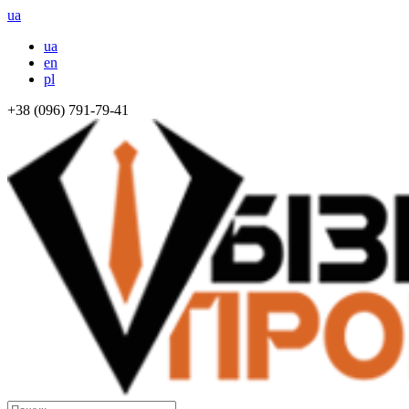
ua
ua
en
pl
+38 (096) 791-79-41