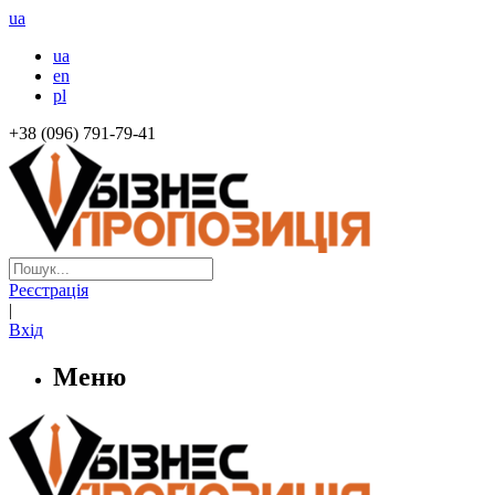
ua
ua
en
pl
+38 (096) 791-79-41
Реєстрація
|
Вхід
Меню