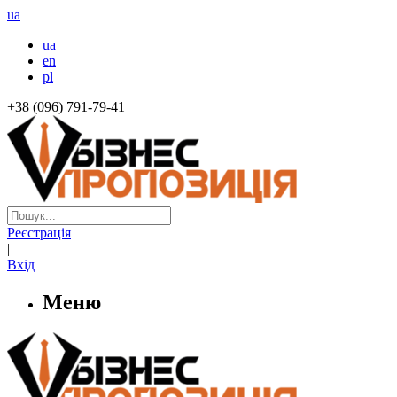
ua
ua
en
pl
+38 (096) 791-79-41
Реєстрація
|
Вхід
Меню