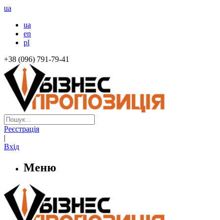
ua
ua
en
pl
+38 (096) 791-79-41
Реєстрація
|
Вхід
Меню