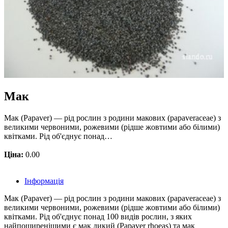
Мак
Мак (Papaver) — рід рослин з родини макових (papaveraceae) з
великими червоними, рожевими (рідше жовтими або білими)
квітками. Рід об'єднує понад…
Ціна:
0.00
Інформація
Мак (Papaver) — рід рослин з родини макових (papaveraceae) з
великими червоними, рожевими (рідше жовтими або білими)
квітками. Рід об'єднує понад 100 видів рослин, з яких
найпоширенішими є мак дикий (Papaver rhoeas) та мак