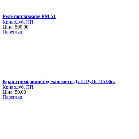
Реле поплавкове РМ-51
Криводуб, ПП
Ціна: 500.00
Перегляд
Кран триходовий під манометр Ду15 Ру16 11б18бк
Криводуб, ПП
Ціна: 50.00
Перегляд