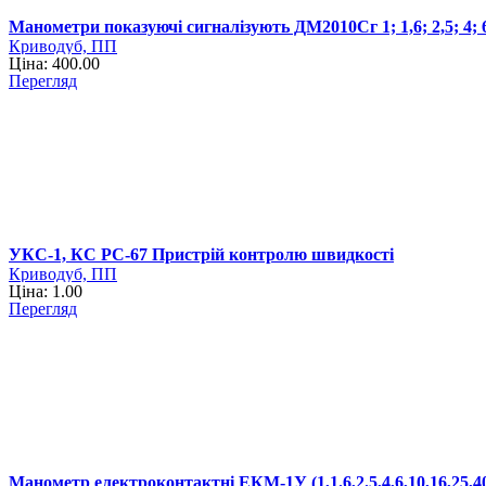
Манометри показуючі сигналізують ДМ2010Сг 1; 1,6; 2,5; 4; 6; 1
Криводуб, ПП
Ціна: 400.00
Перегляд
УКС-1, КС РС-67 Пристрій контролю швидкості
Криводуб, ПП
Ціна: 1.00
Перегляд
Манометр електроконтактні ЕКМ-1У (1,1.6,2.5,4,6,10,16,25,40,