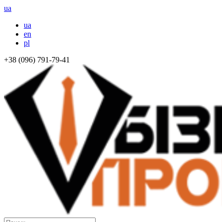
ua
ua
en
pl
+38 (096) 791-79-41