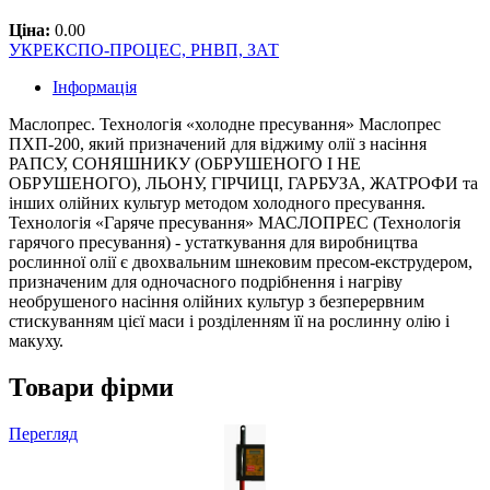
Ціна:
0.00
УКРЕКСПО-ПРОЦЕС, РНВП, ЗАТ
Інформація
Маслопрес. Технологія «холодне пресування» Маслопрес
ПХП-200, який призначений для віджиму олії з насіння
РАПСУ, СОНЯШНИКУ (ОБРУШЕНОГО І НЕ
ОБРУШЕНОГО), ЛЬОНУ, ГІРЧИЦІ, ГАРБУЗА, ЖАТРОФИ та
інших олійних культур методом холодного пресування.
Технологія «Гаряче пресування» МАСЛОПРЕС (Технологія
гарячого пресування) - устаткування для виробництва
рослинної олії є двохвальним шнековим пресом-екструдером,
призначеним для одночасного подрібнення і нагріву
необрушеного насіння олійних культур з безперервним
стискуванням цієї маси і розділенням її на рослинну олію і
макуху.
Товари фірми
Перегляд