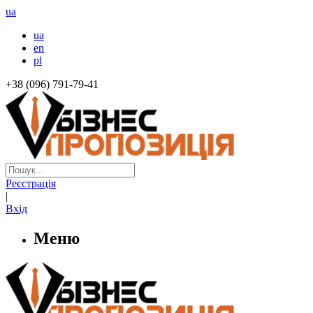
ua
ua
en
pl
+38 (096) 791-79-41
Реєстрація
|
Вхід
Меню