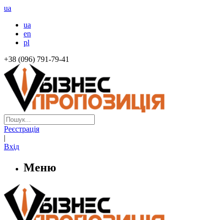
ua
ua
en
pl
+38 (096) 791-79-41
Реєстрація
|
Вхід
Меню