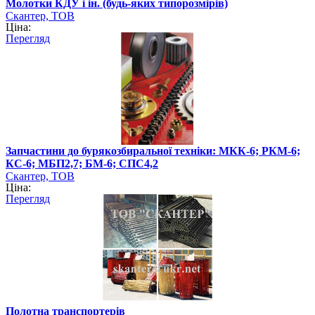
Молотки КДУ і ін. (будь-яких типорозмірів)
Скантер, ТОВ
Ціна:
Перегляд
Запчастини до бурякозбиральної техніки: МКК-6; РКМ-6;
КС-6; МБП2,7; БМ-6; СПС4,2
Скантер, ТОВ
Ціна:
Перегляд
Полотна транспортерів