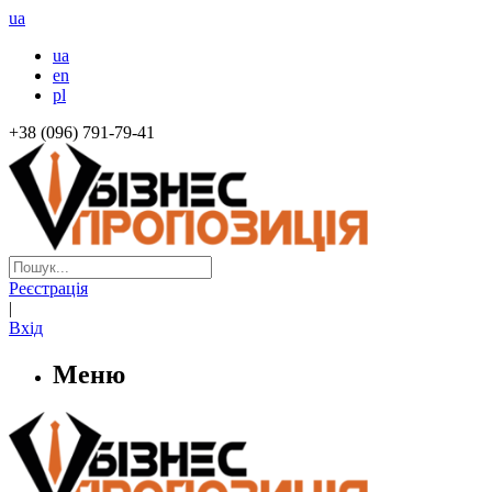
ua
ua
en
pl
+38 (096) 791-79-41
Реєстрація
|
Вхід
Меню