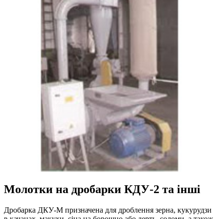
Молотки на дробарки КДУ-2 та інші
Дробарка ДКУ-М призначена для дроблення зерна, кукурудзи
в качанах, макухи, сіна на борошно або дерть, соломи, а також