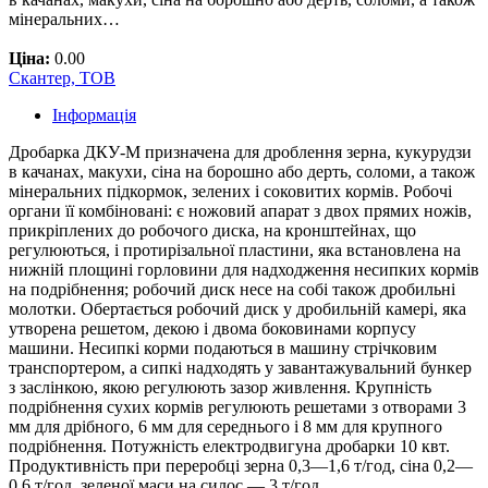
мінеральних…
Ціна:
0.00
Скантер, ТОВ
Інформація
Дробарка ДКУ-М призначена для дроблення зерна, кукурудзи
в качанах, макухи, сіна на борошно або дерть, соломи, а також
мінеральних підкормок, зелених і соковитих кормів. Робочі
органи її комбіновані: є ножовий апарат з двох прямих ножів,
прикріплених до робочого диска, на кронштейнах, що
регулюються, і протирізальної пластини, яка встановлена на
нижній площині горловини для надходження несипких кормів
на подрібнення; робочий диск несе на собі також дробильні
молотки. Обертається робочий диск у дробильній камері, яка
утворена решетом, декою і двома боковинами корпусу
машини. Несипкі корми подаються в машину стрічковим
транспортером, а сипкі надходять у завантажувальний бункер
з заслінкою, якою регулюють зазор живлення. Крупність
подрібнення сухих кормів регулюють решетами з отворами 3
мм для дрібного, 6 мм для середнього і 8 мм для крупного
подрібнення. Потужність електродвигуна дробарки 10 квт.
Продуктивність при переробці зерна 0,3—1,6 т/год, сіна 0,2—
0,6 т/год, зеленої маси на силос — 3 т/год.