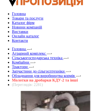
Головна
Товари та послуги
Каталог фірм
Новини компаній
Виставки
Онлайн каталог
Контакти
Головна
—›
Аграрний комплекс
—›
Сільськогосподарська техніка
—›
Комбайни
—›
Трактори
—›
Запчастини до сільгосптехніки
—›
Обладнання для виробництва кормів
—›
Молотки на дробарки КДУ-2 та інші
(Переглядів: 2281)