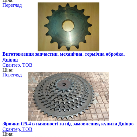
Ціна:
Перегляд
Виготовлення запчастин, механічна, термічна обробка,
Дніпро
Скантер, ТОВ
Ціна:
Перегляд
Зірочки t25.4 в наявності та під замовлення, купити Дніпро
Скантер, ТОВ
Ціна: