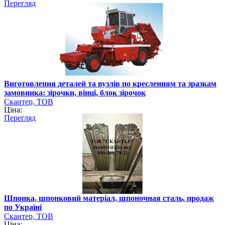
Перегляд
Виготовлення деталей та вузлів по кресленням та зразкам
замовника: зірочки, вінці, блок зірочок
Скантер, ТОВ
Ціна:
Перегляд
Шпонка, шпонковий матеріал, шпоночная сталь, продаж
по Україні
Скантер, ТОВ
Ціна: