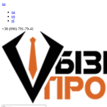
ua
ua
en
pl
+38 (096) 791-79-41