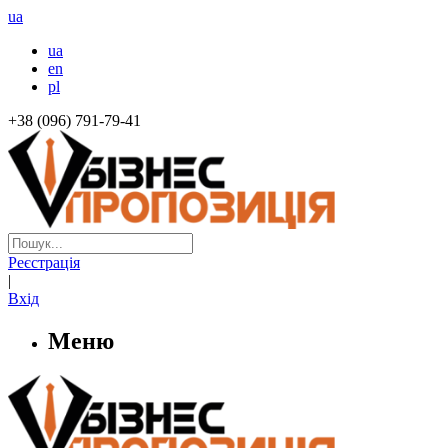
ua
ua
en
pl
+38 (096) 791-79-41
Реєстрація
|
Вхід
Меню