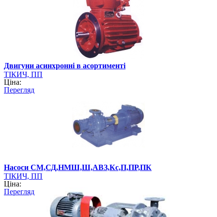
Двигуни асинхронні в асортименті
ТІКИЧ, ПП
Ціна:
Перегляд
Насоси СМ,СД,НМШ,Ш,АВЗ,Кс,П,ПР,ПК
ТІКИЧ, ПП
Ціна:
Перегляд