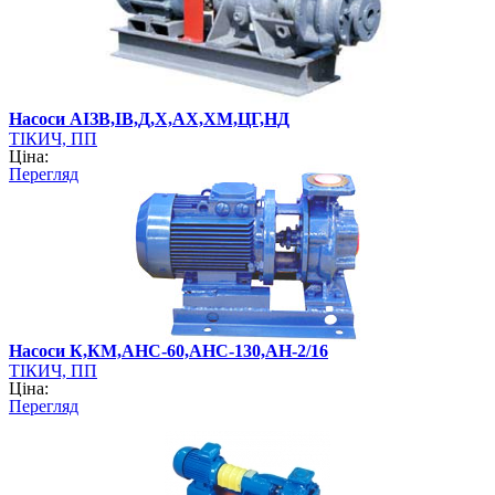
Насоси АІЗВ,ІВ,Д,Х,АХ,ХМ,ЦГ,НД
ТІКИЧ, ПП
Ціна:
Перегляд
Насоси К,КМ,АНС-60,АНС-130,АН-2/16
ТІКИЧ, ПП
Ціна:
Перегляд