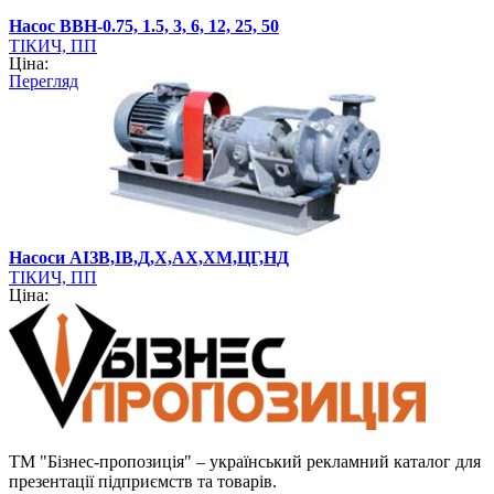
Насос ВВН-0.75, 1.5, 3, 6, 12, 25, 50
ТІКИЧ, ПП
Ціна:
Перегляд
Насоси АІЗВ,ІВ,Д,Х,АХ,ХМ,ЦГ,НД
ТІКИЧ, ПП
Ціна:
ТМ "Бізнес-пропозиція" – український рекламний каталог для
презентації підприємств та товарів.