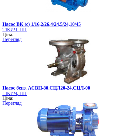
Насос ВК (с) 1/16,2/26,4/24,5/24,10/45
ТІКИЧ, ПП
Ціна:
Перегляд
Насос бенз. АСВН-80,СЦЛ20-24,СЦЛ-00
ТІКИЧ, ПП
Ціна:
Перегляд