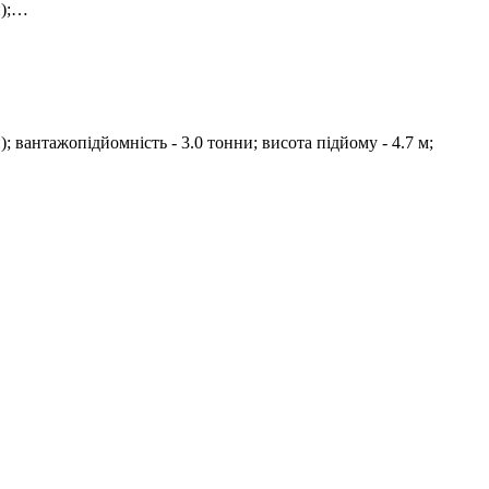
н);…
 вантажопідйомність - 3.0 тонни; висота підйому - 4.7 м;