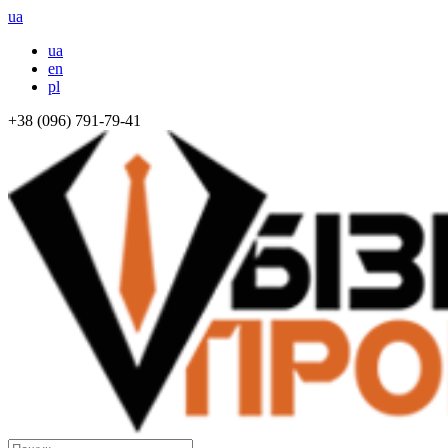
ua
ua
en
pl
+38 (096) 791-79-41