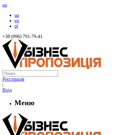
ua
ua
en
pl
+38 (096) 791-79-41
Реєстрація
|
Вхід
Меню