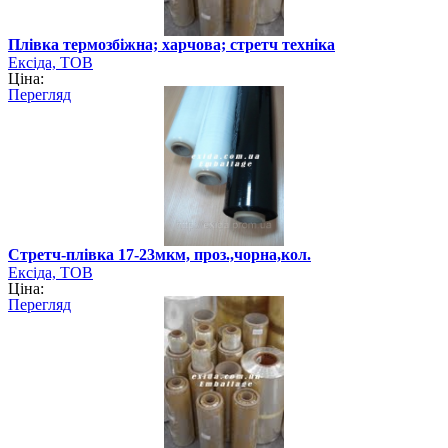
Плівка термозбіжна; харчова; стретч техніка
Ексіда, ТОВ
Ціна:
Перегляд
Стретч-плівка 17-23мкм, проз.,чорна,кол.
Ексіда, ТОВ
Ціна:
Перегляд