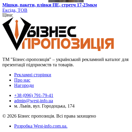
Мішки, пакети, плівки ПЕ, стретч 17-23мкм
Ексіда, ТОВ
Ціна:
ТМ "Бізнес-пропозиція" – український рекламний каталог для
презентації підприємств та товарів.
Рекламні сторінки
Про нас
Нагороди
+38 (096) 791-79-41
admin@west-info.ua
м. Львів, вул. Городоцька, 174
© 2026 Бізнес пропозиція. Всі права захищено
Розробка West-info.com.ua
.